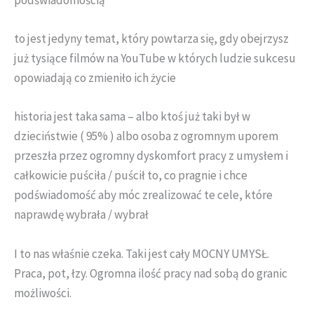
to jest jedyny temat, który powtarza się, gdy obejrzysz
już tysiące filmów na YouTube w których ludzie sukcesu
opowiadają co zmieniło ich życie
historia jest taka sama – albo ktoś już taki był w
dzieciństwie ( 95% ) albo osoba z ogromnym uporem
przeszła przez ogromny dyskomfort pracy z umysłem i
całkowicie puściła / puścił to, co pragnie i chce
podświadomość aby móc zrealizować te cele, które
naprawdę wybrała / wybrał
I to nas właśnie czeka. Taki jest cały MOCNY UMYSŁ.
Praca, pot, łzy. Ogromna ilość pracy nad sobą do granic
możliwości.