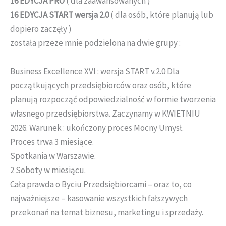
16 EDYCJA
PRO
( dla zaawansowanych )
16 EDYCJA START wersja 2.0
( dla osób, które planują lub
dopiero zaczęły )
została przeze mnie podzielona na dwie grupy :
Business Excellence XVI : wersja START
v.2.0 Dla
początkujących przedsiębiorców oraz osób, które
planują rozpocząć odpowiedzialność w formie tworzenia
własnego przedsiębiorstwa. Zaczynamy w KWIETNIU
2026. Warunek : ukończony proces Mocny Umysł.
Proces trwa 3 miesiące.
Spotkania w Warszawie.
2 Soboty w miesiącu.
Cała prawda o Byciu Przedsiębiorcami – oraz to, co
najważniejsze – kasowanie wszystkich fałszywych
przekonań na temat biznesu, marketingu i sprzedaży.