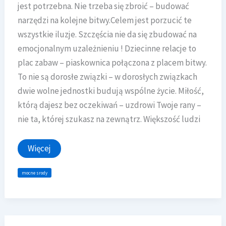
jest potrzebna. Nie trzeba się zbroić – budować
narzędzi na kolejne bitwy.Celem jest porzucić te
wszystkie iluzje. Szczęścia nie da się zbudować na
emocjonalnym uzależnieniu ! Dziecinne relacje to
plac zabaw – piaskownica połączona z placem bitwy.
To nie są dorosłe związki – w dorosłych związkach
dwie wolne jednostki budują wspólne życie. Miłość,
którą dajesz bez oczekiwań – uzdrowi Twoje rany –
nie ta, której szukasz na zewnątrz. Większość ludzi
MOCNE
Więcej
ŚRODY
LUTY
–
mocne srody
ZWIĄZEK
I
RELACJE