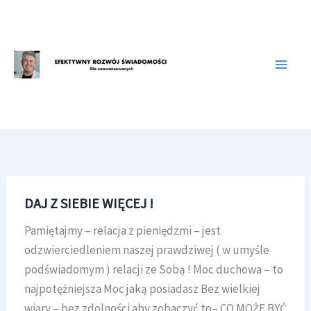
Przejdź
do
treści
DAJ Z SIEBIE WIĘCEJ !
Pamiętajmy – relacja z pieniędzmi – jest
odzwierciedleniem naszej prawdziwej ( w umyśle
podświadomym ) relacji ze Sobą ! Moc duchowa – to
najpotężniejsza Moc jaką posiadasz Bez wielkiej
wiary – bez zdolności aby zobaczyć to– CO MOŻE BYĆ