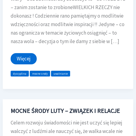
– zanim zostanie to zrobioneWIELKICH RZECZY nie
dokonasz ! Codziennie rano pamiętajmy o modlitwie
wdzięczności oraz modlitwie inspiracji !! Jedyne – co
nas ogranicza w temacie życiowych osiągnięć – to
nasza wola – decyzja o tym ile damy z siebie w […]
DAJ
Więcej
Z
SIEBIE
WIĘCEJ
dyscyplina
mocne srody
uwalnianie
!
MOCNE ŚRODY LUTY – ZWIĄZEK I RELACJE
Celem rozwoju świadomości nie jest uczyć się lepiej
walczyć z ludźmi ale nauczyć się, że walka wcale nie