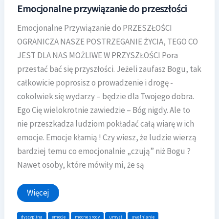
Emocjonalne przywiązanie do przeszłości
Emocjonalne Przywiązanie do PRZESZŁOŚCI
OGRANICZA NASZE POSTRZEGANIE ŻYCIA, TEGO CO
JEST DLA NAS MOŻLIWE W PRZYSZŁOŚCI Pora
przestać bać się przyszłości. Jeżeli zaufasz Bogu, tak
całkowicie poprosisz o prowadzenie i drogę -
cokolwiek się wydarzy – będzie dla Twojego dobra.
Ego Cię wielokrotnie zawiedzie – Bóg nigdy. Ale to
nie przeszkadza ludziom pokładać całą wiarę w ich
emocje. Emocje kłamią ! Czy wiesz, że ludzie wierzą
bardziej temu co emocjonalnie „czują” niż Bogu ?
Nawet osoby, które mówiły mi, że są
Emocjonalne
Więcej
przywiązanie
do
przeszłości
dyscyplina
emocje
mocne srody
umysł
uwalnianie