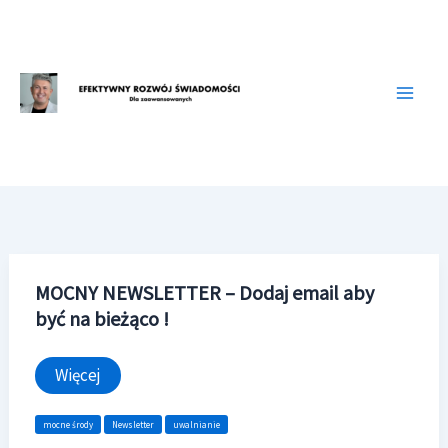
Przejdź
do
treści
MOCNY NEWSLETTER – Dodaj email aby
być na bieżąco !
MOCNY
Więcej
NEWSLETTER
–
Dodaj
mocne środy
Newsletter
uwalnianie
email