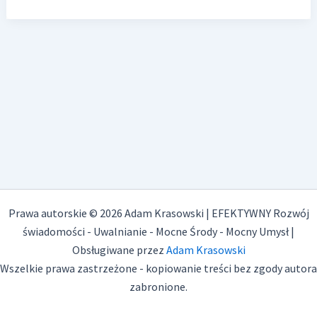
aby
być na
bieżąco
!
Prawa autorskie © 2026 Adam Krasowski | EFEKTYWNY Rozwój
świadomości - Uwalnianie - Mocne Środy - Mocny Umysł |
Obsługiwane przez
Adam Krasowski
Wszelkie prawa zastrzeżone - kopiowanie treści bez zgody autora
zabronione.