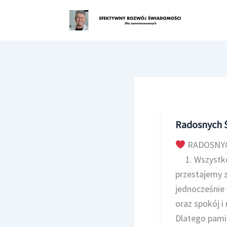
Przejdź
do
treści
Radosnych Ś
RADOSNYCH
1. Wszystko 
przestajemy z
jednocześnie 
oraz spokój i
Dlatego pamię