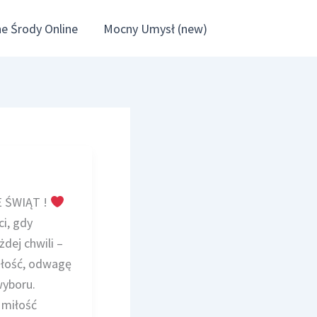
e Środy Online
Mocny Umysł (new)
 ŚWIĄT !
i, gdy
dej chwili –
miłość, odwagę
wyboru.
 miłość