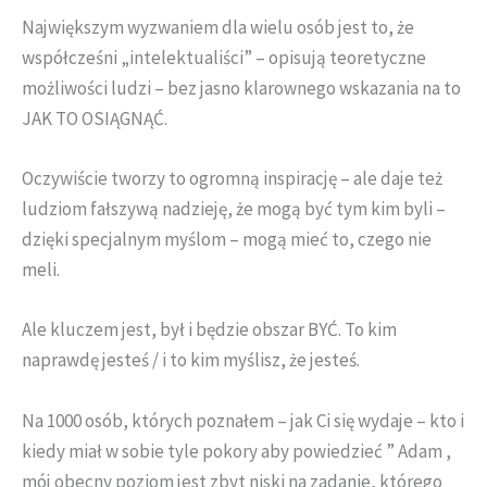
Największym wyzwaniem dla wielu osób jest to, że
współcześni „intelektualiści” – opisują teoretyczne
możliwości ludzi – bez jasno klarownego wskazania na to
JAK TO OSIĄGNĄĆ.
Oczywiście tworzy to ogromną inspirację – ale daje też
ludziom fałszywą nadzieję, że mogą być tym kim byli –
dzięki specjalnym myślom – mogą mieć to, czego nie
meli.
Ale kluczem jest, był i będzie obszar BYĆ. To kim
naprawdę jesteś / i to kim myślisz, że jesteś.
Na 1000 osób, których poznałem – jak Ci się wydaje – kto i
kiedy miał w sobie tyle pokory aby powiedzieć ” Adam ,
mój obecny poziom jest zbyt niski na zadanie, którego