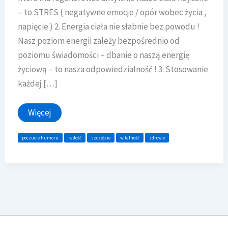
– to STRES ( negatywne emocje / opór wobec życia ,
napięcie ) 2. Energia ciała nie słabnie bez powodu !
Nasz poziom energii zależy bezpośrednio od
poziomu świadomości – dbanie o naszą energię
życiową – to nasza odpowiedzialność ! 3. Stosowanie
każdej […]
Wdzięczność przywraca
Więcej
energię
życiową
poczucie humoru
radość
szczęście
witalność
zdrowie