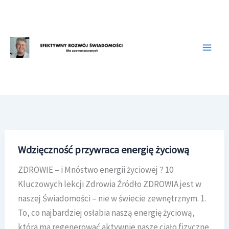
Przejdź
do
treści
Wdzięczność przywraca energię życiową
ZDROWIE – i Mnóstwo energii życiowej ? 10
Kluczowych lekcji Zdrowia Źródło ZDROWIA jest w
naszej Świadomości – nie w świecie zewnętrznym. 1.
To, co najbardziej osłabia naszą energię życiową,
która ma regenerować aktywnie nasze ciało fizyczne