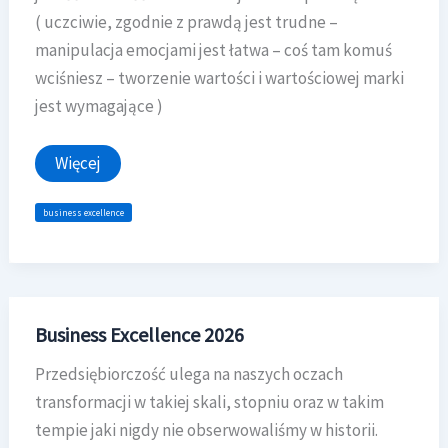
( uczciwie, zgodnie z prawdą jest trudne –
manipulacja emocjami jest łatwa – coś tam komuś
wciśniesz – tworzenie wartości i wartościowej marki
jest wymagające )
Przedsiębiorcy
Więcej
to
umysłowi
sportowcy
business excellence
–
nie
występują
w
stadzie
Business Excellence 2026
Przedsiębiorczość ulega na naszych oczach
transformacji w takiej skali, stopniu oraz w takim
tempie jaki nigdy nie obserwowaliśmy w historii.