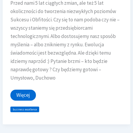
Przed nami 5 lat ciągłych zmian, ale też 5 lat
okoliczności do tworzenia niezwykłych poziomów
Sukcesu i Obfitości. Czy się to nam podoba czy nie –
wszyscy staniemy się przedsiębiorcami
technologicznymi. Albo dostosujemy nasz sposób
myślenia – albo znikniemy z rynku. Ewolucja
świadomości jest bezwzględna. Ale dzięki temu
idziemy naprzód :) Pytanie brzmi – kto będzie
naprawdę gotowy ? Czy będziemy gotowi –
Umysłowo, Duchowo
Business
Więcej
Excellence
2026
business excellence