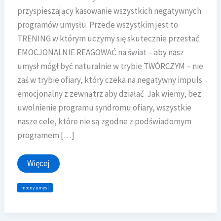
przyspieszający kasowanie wszystkich negatywnych
programów umysłu. Przede wszystkim jest to
TRENING w którym uczymy się skutecznie przestać
EMOCJONALNIE REAGOWAĆ na świat – aby nasz
umysł mógł być naturalnie w trybie TWÓRCZYM – nie
zaś w trybie ofiary, który czeka na negatywny impuls
emocjonalny z zewnątrz aby działać Jak wiemy, bez
uwolnienie programu syndromu ofiary, wszystkie
nasze cele, które nie są zgodne z podświadomym
programem […]
12
Więcej
Edycja
procesu
MOCNY
mocny umysl
UMYSŁ
potwierdzona
!