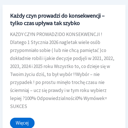
Każdy czyn prowadzi do konsekwencji –
tylko czas upływa tak szybko
KAŻDY CZYN PROWADZIDO KONSEKWENCJI !
Dlatego 1 Stycznia 2026 nagletak wiele osób
przypomniało sobie ( lub nie chcą pamiętać )co
dokładnie robili i jakie decyzje podjęli w 2021, 2022,
2023, 2024 i 2025 roku Wszystko to, co dzieje się w
Twoim życiu dziś, to był wybór !!Wybór – nie
przypadek ! po prostu minęło trochę czasu nie
ściemniaj – ucz się prawdy i w tym roku wybierz
lepiej ?100% Odpowiedzialności0% Wymówek=
SUKCES
Każdy
Więcej
czyn