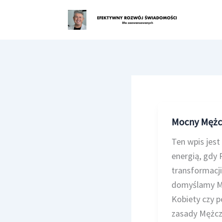
Przejdź
do
treści
Mocny Mężc
Ten wpis jest
energią, gdy 
transformacj
domyślamy Mo
Kobiety czy p
zasady Mężcz