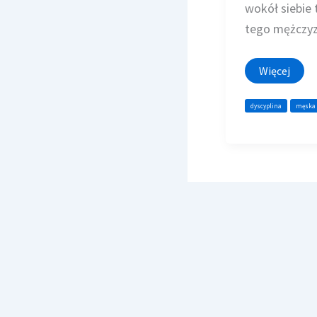
wokół siebie 
tego mężczyz
Mocny
Więcej
Mężczyzna
trzyma
się
dyscyplina
męska 
Mocnych
Zasad