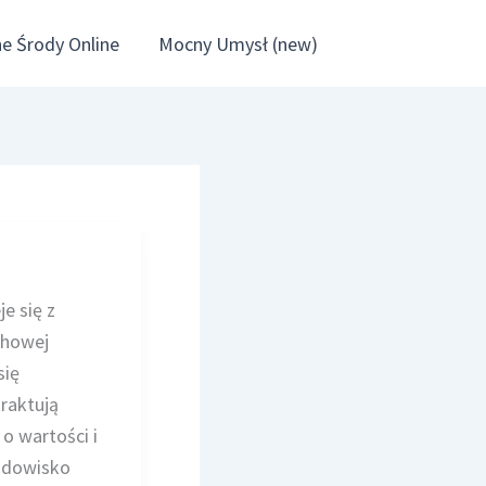
e Środy Online
Mocny Umysł (new)
e się z
chowej
się
raktują
o wartości i
rodowisko