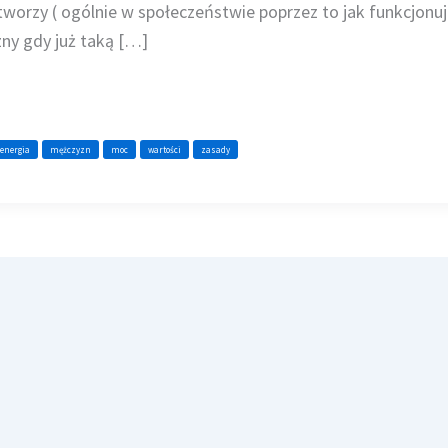
tworzy ( ogólnie w społeczeństwie poprzez to jak funkcjon
ny gdy już taką […]
energia
mężczyzn
moc
wartości
zasady