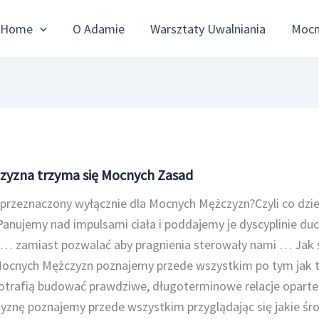
Home
O Adamie
Warsztaty Uwalniania
Mocn
zyzna trzyma się Mocnych Zasad
 przeznaczony wyłącznie dla Mocnych Mężczyzn?Czyli co dziej
Panujemy nad impulsami ciała i poddajemy je dyscyplinie du
i… zamiast pozwalać aby pragnienia sterowały nami … Jak 
cnych Mężczyzn poznajemy przede wszystkim po tym jak t
otrafią budować prawdziwe, długoterminowe relacje oparte 
yznę poznajemy przede wszystkim przyglądając się jakie ś