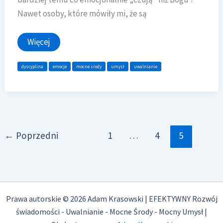
Nawet osoby, które mówiły mi, że są
Emocjonalne
Więcej
przywiązanie
do
przeszłości
dyscyplina
emocje
mocne srody
umysł
uwalnianie
←
Poprzedni
1
…
4
5
Prawa autorskie © 2026 Adam Krasowski | EFEKTYWNY Rozwój
świadomości - Uwalnianie - Mocne Środy - Mocny Umysł |