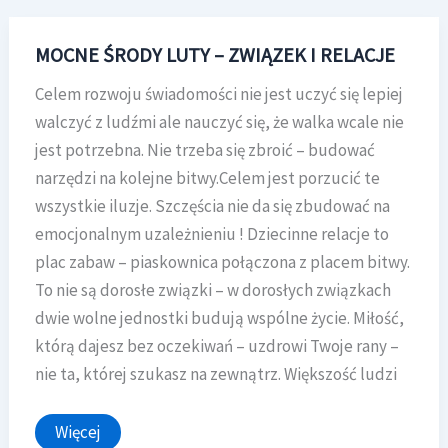
MOCNE ŚRODY LUTY – ZWIĄZEK I RELACJE
Celem rozwoju świadomości nie jest uczyć się lepiej
walczyć z ludźmi ale nauczyć się, że walka wcale nie
jest potrzebna. Nie trzeba się zbroić – budować
narzędzi na kolejne bitwy.Celem jest porzucić te
wszystkie iluzje. Szczęścia nie da się zbudować na
emocjonalnym uzależnieniu ! Dziecinne relacje to
plac zabaw – piaskownica połączona z placem bitwy.
To nie są dorosłe związki – w dorosłych związkach
dwie wolne jednostki budują wspólne życie. Miłość,
którą dajesz bez oczekiwań – uzdrowi Twoje rany –
nie ta, której szukasz na zewnątrz. Większość ludzi
MOCNE
Więcej
ŚRODY