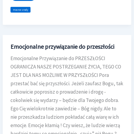
LUTY
–
mocne srody
ZWIĄZEK
I
RELACJE
Emocjonalne przywiązanie do przeszłości
Emocjonalne Przywiązanie do PRZESZŁOŚCI
OGRANICZA NASZE POSTRZEGANIE ŻYCIA, TEGO CO
JEST DLA NAS MOŻLIWE W PRZYSZŁOŚCI Pora
przestać bać się przyszłości. Jeżeli zaufasz Bogu, tak
całkowicie poprosisz o prowadzenie i drogę -
cokolwiek się wydarzy – będzie dla Twojego dobra.
Ego Cię wielokrotnie zawiedzie – Bóg nigdy. Ale to
nie przeszkadza ludziom pokładać całą wiarę w ich
emocje. Emocje kłamią ! Czy wiesz, że ludzie wierzą
bardziej temu co emocjonalnie „czują” niż Bogu ?