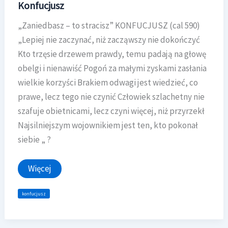
Konfucjusz
„Zaniedbasz – to stracisz” KONFUCJUSZ (cal 590)
„Lepiej nie zaczynać, niż zacząwszy nie dokończyć
Kto trzęsie drzewem prawdy, temu padają na głowę
obelgi i nienawiść Pogoń za małymi zyskami zasłania
wielkie korzyści Brakiem odwagi jest wiedzieć, co
prawe, lecz tego nie czynić Człowiek szlachetny nie
szafuje obietnicami, lecz czyni więcej, niż przyrzekł
Najsilniejszym wojownikiem jest ten, kto pokonał
siebie „ ?
Konfucjusz
Więcej
konfucjusz