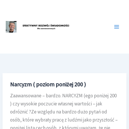
Przejdź
do
treści
Narcyzm ( poziom poniżej 200 )
Zaawansowane – bardzo. NARCYZM (ego poniżej 200
) czy wysokie poczucie własnej wartości – jak
odróżnić ?Ze względu na bardzo dużo pytań od
osób, które wybrały pracę z ludźmi jako przyszłość –
poniżej lista cech osób, z którymi uważam, że nie