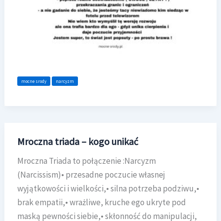
mocne srody
narcyzm
Mroczna triada – kogo unikać
Mroczna Triada to połączenie :Narcyzm
(Narcissism)• przesadne poczucie własnej
wyjątkowości i wielkości,• silna potrzeba podziwu,•
brak empatii,• wrażliwe, kruche ego ukryte pod
maską pewności siebie,• skłonność do manipulacji,