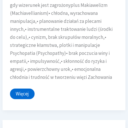
gdy wizerunek jest zagrożonyplus Makiawelizm
(Machiavellianism)• chłodna, wyrachowana
manipulacja,• planowanie działań za plecami
innych,• instrumentalne traktowanie ludzi (środki
do celu),• cynizm, brak skrupułów moralnych,•
strategiczne kłamstwa, plotki i manipulacje
Psychopatia (Psychopathy)• brak poczucia winy i
empatii,• impulsywność,• skłonność do ryzyka i
agresji,• powierzchowny urok,• emocjonalna
chłodnia i trudność w tworzeniu więzi Zachowania
Mroczna
Więcej
triada
–
kogo
unikać