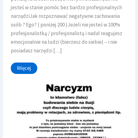
jesteś w stanie pomóc bez bardzo profesjonalnych
narzędziJak rozpoznawać negatywne zachowania
osób ? Ego? ( poniżej 200 )Jeżeli nie jesteś w 100%
profesjonalistką / profesjonalistą i nadal reagujesz
emocjonalnie na ludzi (bierzesz do siebie) – i nie
posiadasz narzędzi […]
Narcyzm
Więcej
(
poziom
poniżej
200
)