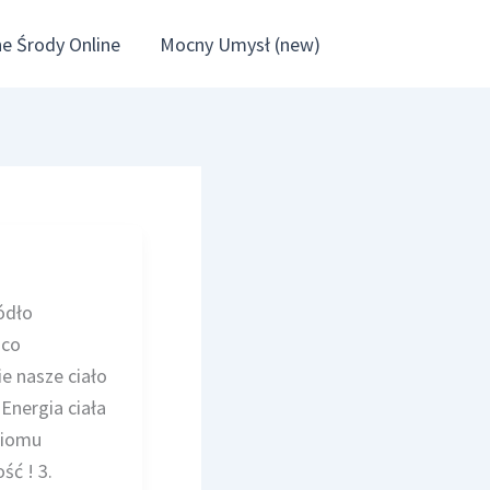
e Środy Online
Mocny Umysł (new)
ódło
 co
e nasze ciało
Energia ciała
ziomu
ść ! 3.