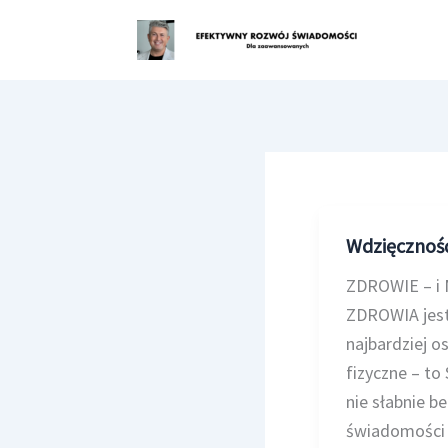
Przejdź
do
treści
Wdzięczność
ZDROWIE – i M
ZDROWIA jest
najbardziej o
fizyczne – to
nie słabnie b
świadomości –