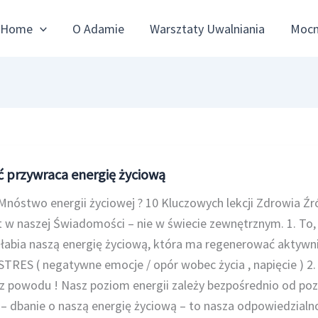
Home
O Adamie
Warsztaty Uwalniania
Mocn
 przywraca energię życiową
nóstwo energii życiowej ? 10 Kluczowych lekcji Zdrowia Źr
 w naszej Świadomości – nie w świecie zewnętrznym. 1. To,
słabia naszą energię życiową, która ma regenerować aktywni
 STRES ( negatywne emocje / opór wobec życia , napięcie ) 2. 
ez powodu ! Nasz poziom energii zależy bezpośrednio od po
 dbanie o naszą energię życiową – to nasza odpowiedzialno