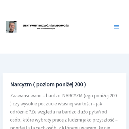
Przejdź
do
treści
Narcyzm ( poziom poniżej 200 )
Zaawansowane – bardzo. NARCYZM (ego poniżej 200
) czy wysokie poczucie własnej wartości – jak
odróżnić ?Ze względu na bardzo dużo pytań od
osób, które wybrały pracę z ludźmi jako przyszłość –
poniżej lista cech osób, z którymi uważam, że nie