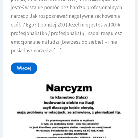
jesteś w stanie pomóc bez bardzo profesjonalnych
narzędziJak rozpoznawać negatywne zachowania
osób ? Ego? ( poniżej 200 )Jeżeli nie jesteś w 100%
profesjonalistką / profesjonalistą i nadal reagujesz
emocjonalnie na ludzi (bierzesz do siebie) – i nie
posiadasz narzędzi […]
Narcyzm
Więcej
(
poziom
poniżej
200
)