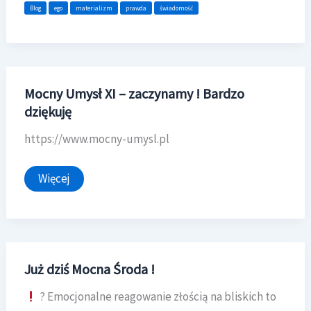
obronny
Blog
ego
materializm
prawda
świadomość
ego
przed
świadomością
Mocny Umysł XI – zaczynamy ! Bardzo
dziękuję
https://www.mocny-umysl.pl
Mocny
Więcej
Umysł
XI
–
zaczynamy
!
Bardzo
dziękuję
Już dziś Mocna Środa !
? Emocjonalne reagowanie złością na bliskich to