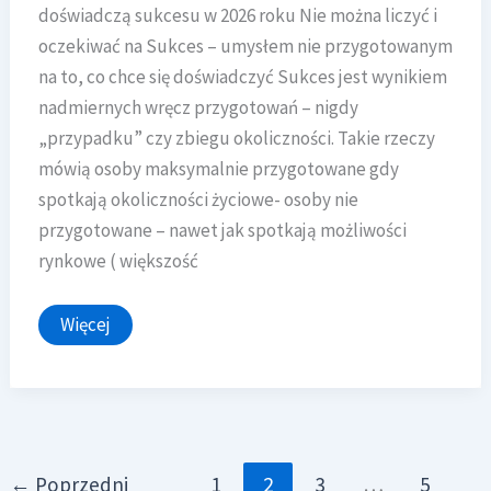
doświadczą sukcesu w 2026 roku Nie można liczyć i
oczekiwać na Sukces – umysłem nie przygotowanym
na to, co chce się doświadczyć Sukces jest wynikiem
nadmiernych wręcz przygotowań – nigdy
„przypadku” czy zbiegu okoliczności. Takie rzeczy
mówią osoby maksymalnie przygotowane gdy
spotkają okoliczności życiowe- osoby nie
przygotowane – nawet jak spotkają możliwości
rynkowe ( większość
SUKCES
Więcej
–
cała
prawda
←
Poprzedni
1
2
3
…
5