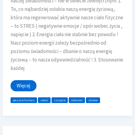
naszej Świadomości – nie w świecie zewnętrznym. 1.
To, co najbardziej osłabia naszą energię życiową,
która ma regenerować aktywnie nasze ciało fizyczne
– to STRES ( negatywne emocje / opór wobec życia ,
napięcie ) 2. Energia ciała nie słabnie bez powodu !
Nasz poziom energii zależy bezpośrednio od
poziomu świadomości – dbanie o naszą energię
życiową – to nasza odpowiedzialność ! 3. Stosowanie
każdej
Wdzięczność przywraca
Więcej
energię
życiową
poczucie humoru
radość
szczęście
witalność
zdrowie