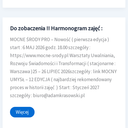
aby
być na
bieżąco
!
Do zobaczenia !! Harmonogram zajęć :
MOCNE ŚRODY PRO – Nowość ( pierwsza edycja )
start : 6 MAJ 2026 godz. 18.00 szczegóły :
https://www.mocne-srody.pl Warsztaty Uwalniania,
Rozwoju Świadomości i Transformacji ( stacjonarne :
Warszawa )25 – 26 LIPIEC 2026szczegóły : link MOCNY
UMYSŁ – 12 EDYCJA ( najbardziej rekomendowany
proces w historii zajęć ) Start : Styczeń 2027
szczegóły : biuro@adamkrasowski.pl
Do
Więcej
zobaczenia
!!
Harmonogram