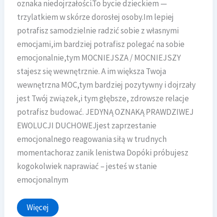
oznaka niedojrzałości.To bycie dzieckiem —
trzylatkiem w skórze dorosłej osoby.Im lepiej
potrafisz samodzielnie radzić sobie z własnymi
emocjami,im bardziej potrafisz polegać na sobie
emocjonalnie,tym MOCNIEJSZA / MOCNIEJSZY
stajesz się wewnętrznie. A im większa Twoja
wewnętrzna MOC,tym bardziej pozytywny i dojrzały
jest Twój związek,i tym głębsze, zdrowsze relacje
potrafisz budować. JEDYNĄ OZNAKĄ PRAWDZIWEJ
EWOLUCJI DUCHOWEJjest zaprzestanie
emocjonalnego reagowania siłą w trudnych
momentachoraz zanik lenistwa Dopóki próbujesz
kogokolwiek naprawiać – jesteś w stanie
emocjonalnym
Już dziś
Więcej
Mocna