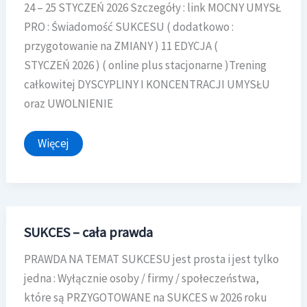
24 – 25 STYCZEŃ 2026 Szczegóły : link MOCNY UMYSŁ
PRO : Świadomość SUKCESU ( dodatkowo :
przygotowanie na ZMIANY ) 11 EDYCJA (
STYCZEŃ 2026 ) ( online plus stacjonarne )Trening
całkowitej DYSCYPLINY I KONCENTRACJI UMYSŁU
oraz UWOLNIENIE
Aktualny
Więcej
Harmonogram
Zajęć
SUKCES – cała prawda
PRAWDA NA TEMAT SUKCESU jest prosta i jest tylko
jedna : Wyłącznie osoby / firmy / społeczeństwa,
które są PRZYGOTOWANE na SUKCES w 2026 roku