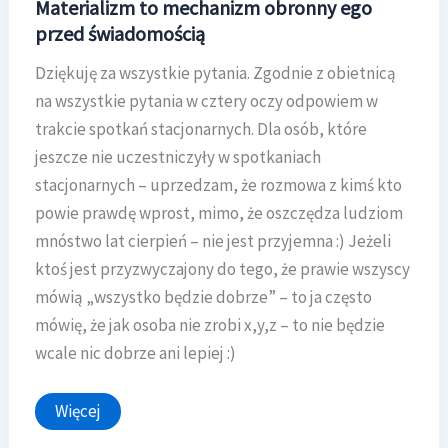
Materializm to mechanizm obronny ego
przed świadomością
Dziękuję za wszystkie pytania. Zgodnie z obietnicą
na wszystkie pytania w cztery oczy odpowiem w
trakcie spotkań stacjonarnych. Dla osób, które
jeszcze nie uczestniczyły w spotkaniach
stacjonarnych – uprzedzam, że rozmowa z kimś kto
powie prawdę wprost, mimo, że oszczędza ludziom
mnóstwo lat cierpień – nie jest przyjemna :) Jeżeli
ktoś jest przyzwyczajony do tego, że prawie wszyscy
mówią „wszystko będzie dobrze” – to ja często
mówię, że jak osoba nie zrobi x,y,z – to nie będzie
wcale nic dobrze ani lepiej :)
Materializm
Więcej
to
mechanizm