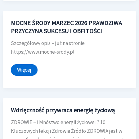
zajęć
:
MOCNE ŚRODY MARZEC 2026 PRAWDZIWA
PRZYCZYNA SUKCESU I OBFITOŚCI
Szczegółowy opis – już na stronie :
https://www.mocne-srody.pl
MOCNE
Więcej
ŚRODY
MARZEC
2026
PRAWDZIWA
PRZYCZYNA
SUKCESU
I
Wdzięczność przywraca energię życiową
OBFITOŚCI
ZDROWIE – i Mnóstwo energii życiowej ? 10
Kluczowych lekcji Zdrowia Źródło ZDROWIA jest w