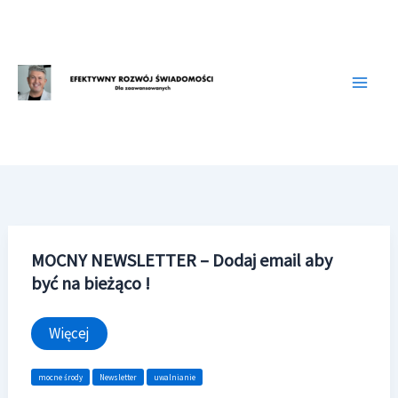
Przejdź
do
treści
MOCNY NEWSLETTER – Dodaj email aby
być na bieżąco !
MOCNY
Więcej
NEWSLETTER
–
Dodaj
mocne środy
Newsletter
uwalnianie
email