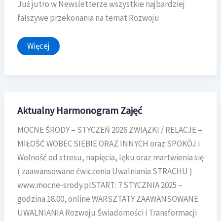
Już jutro w Newsletterze wszystkie najbardziej
fałszywe przekonania na temat Rozwoju
Dziękuję
Więcej
za
wiadomości
po
pierwszej
Mocnej
Środzie
Aktualny Harmonogram Zajęć
MOCNE ŚRODY – STYCZEŃ 2026 ZWIĄZKI / RELACJE –
MIŁOŚĆ WOBEC SIEBIE ORAZ INNYCH oraz SPOKÓJ i
Wolność od stresu, napięcia, lęku oraz martwienia się
( zaawansowane ćwiczenia Uwalniania STRACHU )
www.mocne-srody.plSTART: 7 STYCZNIA 2025 –
godzina 18.00, online WARSZTATY ZAAWANSOWANE
UWALNIANIA Rozwoju Świadomości i Transformacji